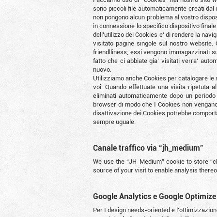
sono piccoli file automaticamente creati dal n
non pongono alcun problema al vostro disposi
in connessione lo specifico dispositivo finale
dell’utilizzo dei Cookies e’ di rendere la nav
visitato pagine singole sul nostro website
friendlliness; essi vengono immagazzinati sul
fatto che ci abbiate gia’ visitati verra’ au
nuovo.
Utilizziamo anche Cookies per catalogare le s
voi. Quando effettuate una visita ripetuta 
eliminati automaticamente dopo un periodo 
browser di modo che I Cookies non vengano 
disattivazione dei Cookies potrebbe comportar
sempre uguale.
Canale traffico via “jh_medium”
We use the “JH_Medium” cookie to store “ch
source of your visit to enable analysis there
Google Analytics e Google Optimize
Per I design needs-oriented e l’ottimizzazione