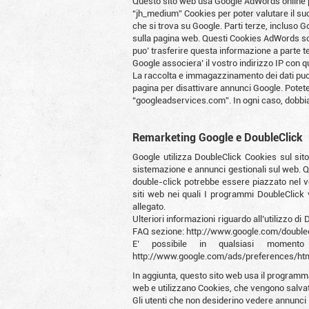
Questo sito web usa Google AdWords online p
“jh_medium” Cookies per poter valutare il su
che si trova su Google. Parti terze, incluso 
sulla pagina web. Questi Cookies AdWords sca
puo’ trasferire questa informazione a parte t
Google associera’ il vostro indirizzo IP con qu
La raccolta e immagazzinamento dei dati puo’ 
pagina per disattivare annunci Google. Potet
“googleadservices.com”. In ogni caso, dobbiam
Remarketing Google e DoubleClick
Google utilizza DoubleClick Cookies sul sit
sistemazione e annunci gestionali sul web. 
double-click potrebbe essere piazzato nel vo
siti web nei quali I programmi DoubleClick 
allegato.
Ulteriori informazioni riguardo all’utilizzo 
FAQ sezione: http://www.google.com/doublec
E’ possibile in qualsiasi momento 
http://www.google.com/ads/preferences/htm
In aggiunta, questo sito web usa il programma
web e utilizzano Cookies, che vengono salvati p
Gli utenti che non desiderino vedere annunci