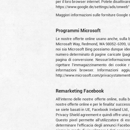
per il loro browser internet. Potete disattivar
https://www.google.de/settings/ads/onweb” \l
Maggiori informazioni sulle forniture Google 
Programmi Microsoft
Le nostre offerte online usano anche, sulla b
Microsaft Way, Redmond, WA 98052-6399, USA
noi sia Microsoft Bing possiamo dunque ident
numero determinato di pagine caricate (pagin
pagina di conversione. Nessun’informazione 
rigettare l’immagazzinamento dei cookie r
informazioni browser. Informazioni agg
http://www.microsoft.com/privacystatement
Remarketing Facebook
All’interno delle nostre offerte online, sulla
nostre offerte online e per le finalita’ succ
se siete basati in UE, Facebook Ireland Ltd.,
Privacy Shield agreement e quindi offre una 
Questo pixel permette all’utilizzatore di 
determinare l’efficacia degli annunci Faceboo