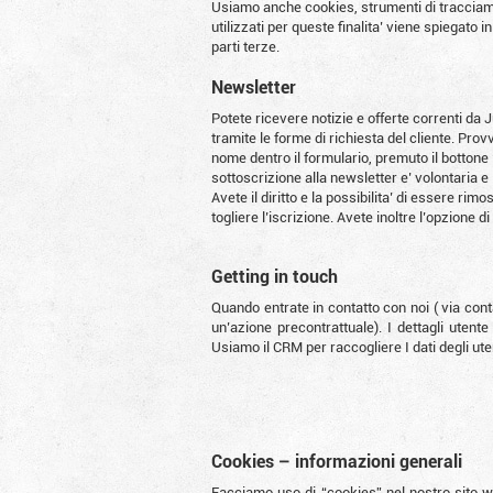
Usiamo anche cookies, strumenti di tracciamen
utilizzati per queste finalita’ viene spiegato 
parti terze.
Newsletter
Potete ricevere notizie e offerte correnti d
tramite le forme di richiesta del cliente. Prov
nome dentro il formulario, premuto il bottone
sottoscrizione alla newsletter e’ volontaria e 
Avete il diritto e la possibilita’ di essere r
togliere l’iscrizione. Avete inoltre l’opzione di
Getting in touch
Quando entrate in contatto con noi ( via conta
un’azione precontrattuale). I dettagli utent
Usiamo il CRM per raccogliere I dati degli ute
Cookies – informazioni generali
Facciamo uso di “cookies” nel nostro sito we