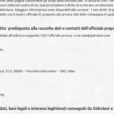
one della pagina concernenti gli scopi della raccolta dati. In accordo con I r
re utilizzati contro di noi, Questi includono il diritto di archiviare un’obiezione 
bblicitaria. Maggiori informazioni sono disponibili alla sezione ‘ I tuoi diritti’ 
ntatto con il nostro ufficiale (I) preposto ala privacy dati della compagnia in qua
tita’ predisposta alla raccolta dati e contatti dell’ufficiale pre
ttato all’indirizzo seguente, FAO l’ufficiale privacy, o via
sale@gidrolast.com
eb:
nza, 31/2, 20068 – Peschiera Borromeo – (MI), Italia
ing
ati, basi legali e interessi legittimati conseguiti da Gidrolast e