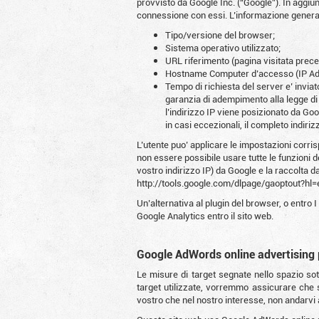
provvisto da Google Inc. (“Google”). In aggiunt
connessione con essi. L’informazione generat
Tipo/versione del browser;
Sistema operativo utilizzato;
URL riferimento (pagina visitata prec
Hostname Computer d’accesso (IP Ad
Tempo di richiesta del server e’ inviat
garanzia di adempimento alla legge di
l’indirizzo IP viene posizionato da Go
in casi eccezionali, il completo indiri
L’utente puo’ applicare le impostazioni cor
non essere possibile usare tutte le funzioni de
vostro indirizzo IP) da Google e la raccolta d
http://tools.google.com/dlpage/gaoptout?hl=
Un’alternativa al plugin del browser, o entro 
Google Analytics entro il sito web.
Google AdWords online advertising
Le misure di target segnate nello spazio sott
target utilizzate, vorremmo assicurare che sol
vostro che nel nostro interesse, non andarvi 