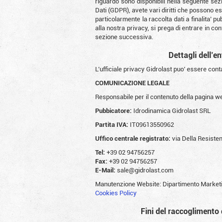
riguardo sono disponibili nella seguente sezi
Dati (GDPR), avete vari diritti che possono esse
particolarmente la raccolta dati a finalita’ pu
alla nostra privacy, si prega di entrare in co
sezione successiva.
Dettagli dell’en
L’ufficiale privacy Gidrolast puo’ essere conta
COMUNICAZIONE LEGALE
Responsabile per il contenuto della pagina w
Pubbicatore:
Idrodinamica Gidrolast SRL
Partita IVA:
IT09613550962
Uffico centrale registrato:
via Della Resiste
Tel:
+39 02 94756257
Fax:
+39 02 94756257
E-Mail:
sale@gidrolast.com
Manutenzione Website: Dipartimento Market
Cookies Policy
Fini del raccoglimento d