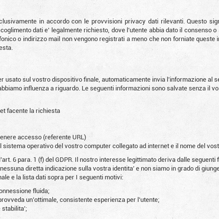
clusivamente in accordo con le provvisioni privacy dati rilevanti. Questo sign
limento dati e’ legalmente richiesto, dove l’utente abbia dato il consenso o se 
onico o indirizzo mail non vengono registrati a meno che non forniate queste
esta.
 usato sul vostro dispositivo finale, automaticamente invia l’informazione al se
bbiamo influenza a riguardo. Le seguenti informazioni sono salvate senza il vo
net facente la richiesta
ttenere accesso (referente URL)
 il sistema operativo del vostro computer collegato ad internet e il nome del vos
l’art. 6 para. 1 (f) del GDPR. Il nostro interesse legittimato deriva dalle seguenti f
e nessuna diretta indicazione sulla vostra identita’ e non siamo in grado di giun
ale e la lista dati sopra per I seguenti motivi:
connessione fluida;
provveda un’ottimale, consistente esperienza per l’utente;
tabilita’;