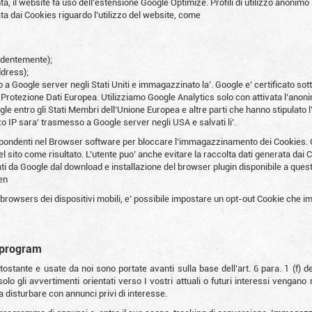
a, il website fa uso dell’estensione Google Optimize. Profili di utilizzo anonimo 
a dai Cookies riguardo l’utilizzo del website, come
edentemente);
dress);
o a Google server negli Stati Uniti e immagazzinato la’. Google e’ certificato sot
 Protezione Dati Europea. Utilizziamo Google Analytics solo con attivata l’ano
ogle entro gli Stati Membri dell’Unione Europea e altre parti che hanno stipulat
zzo IP sara’ trasmesso a Google server negli USA e salvati li’.
rispondenti nel Browser software per bloccare l’immagazzinamento dei Cookie
l sito come risultato. L’utente puo’ anche evitare la raccolta dati generata dai C
ati da Google dal download e installazione del browser plugin disponibile a quest
en
I browsers dei dispositivi mobili, e’ possibile impostare un opt-out Cookie che im
 program
ostante e usate da noi sono portate avanti sulla base dell’art. 6 para. 1 (f) de
o gli avvertimenti orientati verso I vostri attuali o futuri interessi vengano mos
a disturbare con annunci privi di interesse.