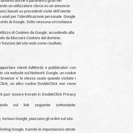
ianiamo anche il parametro gclid nel
ando un utilizzatore clicca su un annuncio
nci basati su precedenti visite dell’utente
usati per l’identificazione personale. Google
 conto di Google. Sotto nessuna circostanza
utilizzo di Cookies da Google, accedendo alla
modo da bloccare Cookies dal dominio
 funzioni del sito web come risultato.
upportare clienti AdWords e pubblicatori con
to via website sul Network Google, un cookie
 browser e’ lo stesso usato quando visitate I
Click, un altro cookie DoubleClick non viene
ick puo’ essere trovato in DoubleClick Privacy
ando sul link seguente sottostante:
incluso Google, piazzano gli ordini sul sito
keting Google, tramite le impostazioni utente