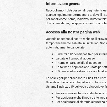
Informazioni generali
Raccogliamo I dati personali degli utenti es
quando legalmente permesso, es. dove il raccog
personali come nome, indirizzo, numero telef
di una newsletter, un’applicazione o una richi
Accesso alla nostra pagina web
Quando accedete al nostro website, il browser
temporaneamente salvata in un file log. Non a
automaticamente cancellate.
L’indirizzo IP del dispositivo per inter
La data e il tempo di accesso
Il nome e l’URL del file di accesso
Il sito web \ applicazione usato per o
Il Browser utilizzato e dove applicato
Le basi legali per processare l’indirizzo IP e’ 
Ricordate che la raccolta dati non ci fornisc
Usiamo l’indirizzo IP del vostro dispositivo fin
Per assicurare che sia stabilita’ una 
Per assicurare che il nostro sito web 
Per assicurare al sistema sicurezza e s