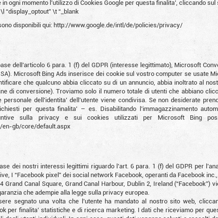
e in ogni momento l’utilizzo di Cookies Google per questa finalita’, cliccando sul
 “display_optout” \t “_blank
sono disponibili qui: http://www.google.de/intl/de/policies/privacy/
ase dell’articolo 6 para. 1 (f) del GDPR (interesse legittimato), Microsoft Co
). Microsoft Bing Ads inserisce dei cookie sul vostro computer se usate Micr
ificare che qualcuno abbia cliccato su di un annuncio, abbia inoltrato al no
e di conversione). Troviamo solo il numero totale di utenti che abbiano clicca
personale dell’identita’ dell’utente viene condivisa. Se non desiderate prend
ichiesti per questa finalita’ – es. Disabilitando l’immagazzinamento autom
iuntive sulla privacy e sui cookies utilizzati per Microsoft Bing pos
/en-gb/core/default.aspx
 base dei nostri interessi legittimi riguardo l’art. 6 para. 1 (f) del GDPR per l’
essive, I “Facebook pixel” dei social network Facebook, operanti da Facebook in
 4 Grand Canal Square, Grand Canal Harbour, Dublin 2, Ireland (“Facebook”) vien
garanzia che adempie alla legge sulla privacy europea.
essere segnato una volta che l’utente ha mandato al nostro sito web, clic
k per finalita’ statistiche e di ricerca marketing. I dati che riceviamo per que