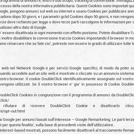
rogramma di annunci e, entro il suo scopo, tracking di conversione. Immagazz
ccesso della nostra informativa pubblicitaria. Questi Cookies sono impostati qu
Google, pongono annunci sul web su internet e usano Cookies per pubblicare annu
dono dopo 30 giorni, e I parametri gclid Cookies dopo 90 giorni, e non vengono 
erze dove richiesto per legge o dove terze parti raccolgono le informazioni per
alsiasi altro dato di Google.
essere disattivata in ogni momento con effetto postumo. Potete disabilitare l’
e inoltre disabilitare la conversione traccia Cookies impostando il browser in 
o rimarcare che se fate cio’, potreste non essere in grado di utilizzare tutte le
o web nel Network Google e per servizi Google specifici, di modo da poter s
Quando accedete aud un sito web e mostrate o cliccate su un annuncio sistema
stro browser. Il cookie DoubleClick identificativamente assegnato sul vostro
vengono utilizzati. Se il vostro browser e’ gia’ in possesso di Cookie Double
di DoubleClick Cookies in congiunzione con il programma di annunci da DoubleCl
lick/
rifiutare di ricevere DoubleClick Cookie e disattivarlo clicc
l/opt-out.html
 Google per annunci basati sull’interesse – Google Remarketing. Le parti terze, 
er questa finalita’, sulla base di precedenti visite dell’utilizzatore.
 interest-based mostrati, possono facilmente disattivarli al tracciamento Remar