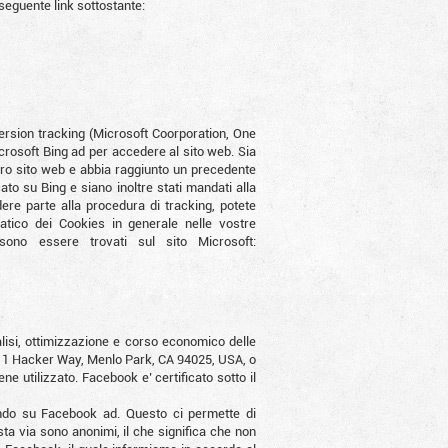
 seguente link sottostante:
nversion tracking (Microsoft Coorporation, One
osoft Bing ad per accedere al sito web. Sia
stro sito web e abbia raggiunto un precedente
to su Bing e siano inoltre stati mandati alla
ere parte alla procedura di tracking, potete
atico dei Cookies in generale nelle vostre
sono essere trovati sul sito Microsoft:
analisi, ottimizzazione e corso economico delle
c., 1 Hacker Way, Menlo Park, CA 94025, USA, o
e utilizzato. Facebook e’ certificato sotto il
cando su Facebook ad. Questo ci permette di
sta via sono anonimi, il che significa che non