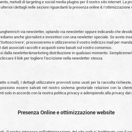
to, metodi di targeting e social media plugins per il nostro sito internet. La 
in ulteriori dettagli nelle sezioni riguardanti la presenza online & I’ottimizzazion
a Jungheinrich via newsletter, optando via newsletter oppure indicando che des
vediamo anche giornalisti e investitori con una newletter speciale. Se avete inser
 ‘Sottoscrivere’, processeremo e utilizzeremo il vostro indirizzo mail per manda
I dati associati raccolti e acquisiti sono basati sul vostro consenso.
imossi dalla newletter&marketing distribuzione in qualsiasi momento. Semplicemen
 cliccare il link per togliere l’iscrizione nella newsletter stessa.
tto o mail), I dettagli utilizzatore provvisti sono usati per la raccolta richieste
e possono essere salvati nel nostro sistema gestoriale relazioni con la clie
nti solo in accordo con la nostra politica privacy e adempiendo alla privacy dat
Presenza Online e ottimizzazione website
b. Il nostro interesse nell’ottimizzazione del sito web e’ legittimato con il s