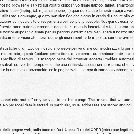
ostro browser e salvati sul vostro dispositivo finale (laptop, tablet, smartphon
tivo finale (laptop, tablet, smartphone, …) quando visitate la nostra pagina we
 utilizzato. Comunque, questo non significa che siamo in grado di risalire alla vos
igazione sul nostro sito un’esperienza per voi piu’ piacevole. Noi, quindi, usiamo
. Queste sono automaticamente cancellate, quando lasciate il sito. Usiamo an
 vostro dispositivo finale per un periodo determinato. Se visitate il nostro sito
tomaticamente visionato, cosi’ come gli inserimenti e le impostazioni che avete
tatistiche di utilizzo del nostro sito web e per valutare come ottimizzarlo per 
al nostro sito, questi Cookies permettono di visionare automaticamente che c
specifico di tempo. La maggior parte dei browser accetta Cookies automatic
salvati sul vostro computer o che una richiesta appaia sempre prima che il v
e la non piena funzionalita’ della pagina web. Il tempo di immagazzinamento dei
annel information” on your visit to our homepage. This means that we use a 
of. No personal data is stored. In particular, no IP addresses are stored and no 
 delle pagine web, sulla base dell’art. 6 para. 1 (f) del GDPR (interesse legitt