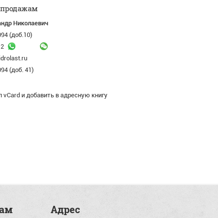
 продажам
ндр Николаевич
94 (доб.10)
12
rolast.ru
94 (доб. 41)
 vСard и добавить в адресную книгу
там
Адрес