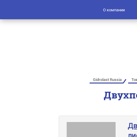
О компании
Gidrolast Russia
То
Двухп
Дв
ли