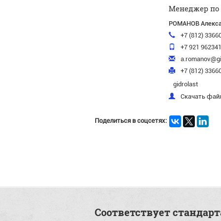
Менеджер по
РОМАНОВ Алекса
+7 (812) 33660
+7 921 96234
a.romanov@gid
+7 (812) 33660
gidrolast
Скачать файл
Поделиться в соцсетях:
Соответствует стандар